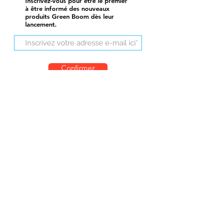
Inscrivez-vous pour être le premier
à être informé des nouveaux
produits Green Boom dès leur
lancement.
Confirmez
catalogue de produits
Termes et conditions
Politique de