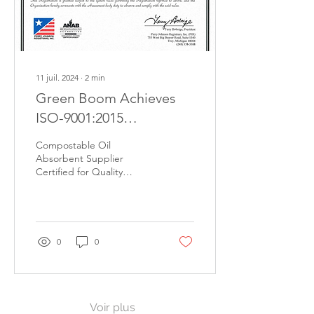
11 juil. 2024
∙
2
min
Green Boom Achieves
ISO-9001:2015
Certification
Compostable Oil
Absorbent Supplier
Certified for Quality
Management ATLANTA
(July 11, 2024) – Green
Boom, the world’s first
supplier of a...
0
0
Voir plus