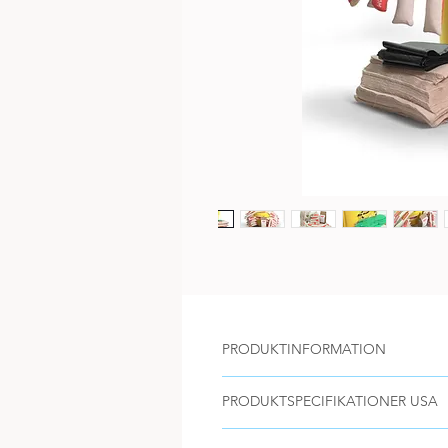
PRODUKTINFORMATION
Absorbenterna möter ANSI och 
PRODUKTSPECIFIKATIONER USA
Kompakta för enkel transport o
Small Spill Kit