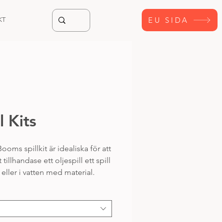
EU SIDA
KT
l Kits
ooms spillkit är idealiska för att
t tillhandase ett oljespill ett spill
 eller i vatten med material.
ompakta spillkits är ett utmärkt
 vara förberedd på mindre spill,
t lägga till extra stöd för större.
t innehåller: lös sorbent, kuddar,