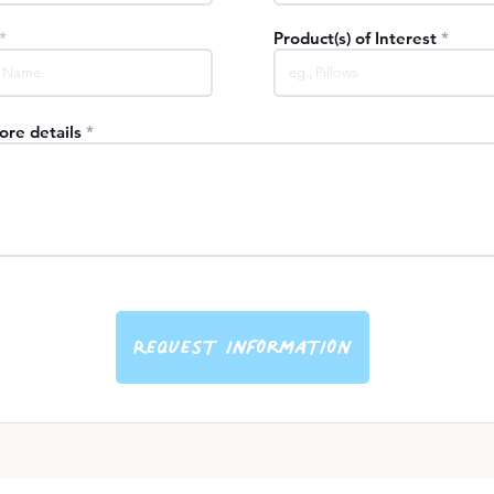
es and Instructions
Product(s) of Interest
es and Instructions
ore details
Request information