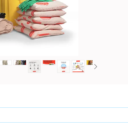
sockor 
Utmä
bräns
drop
Aggl
enke
100%
mate
Abso
hydr
Reko
basis
MIL standarderna för att användas på bränslen och brandfarliga ä
ch förvaring.