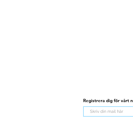
 content of the spill kit.
 content of the spill kit.
Registrera dig för vårt