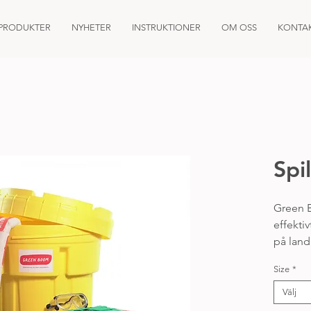
PRODUKTER
NYHETER
INSTRUKTIONER
OM OSS
KONTA
Spil
Green B
effektiv
på land
Dessa k
Size
*
sätt att
eller at
Välj
Varje ki